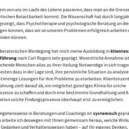
em von uns im Laufe des Lebens passieren, dass man an die Grenze
elischen Belastbarkeit kommt. Die Wissenschaft hat durch langjäh
gezeigt, dass Psychotherapie und psychologische Beratung an dies
agen können, dass wir an unseren Problemen erfolgreich arbeiten
inden können.
beraterischen Werdegang hat mich meine Ausbildung in
klienten
führung
nach Carl Rogers sehr geprägt. Wesentliche Annahme ist
uchende Menschen alles zu ihrer Heilung Notwendige in sich trage
esten dazu in der Lage sind, ihre persönliche Situation zu analysi
 stimmige Lösungen für ihre Probleme zu erarbeiten. Klientenzent
hrung zielt darauf ab, ein möglichst günstiges Klima für solche
ozesse zu schaffen und durch eine bestimmte Grundhaltung und Ar
ion solche Findungsprozesse überhaupt erst zu ermöglichen.
ngehensweise in Beratungen und Coachings ist
systemisch
geprä
 arbeite ich deswegen mit Ihnen gemeinsam heraus, welche Wirk
Gedanken und Verhaltensweisen haben – auf Ihr eigenes Denken,