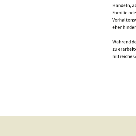
Handeln, ab
Familie ode
Verhaltensw
eher hinder
Während der
zu erarbei
hilfreiche 