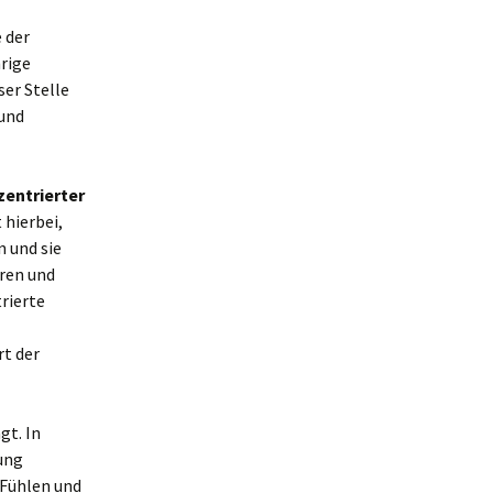
 der
rige
er Stelle
 und
zentrierter
 hierbei,
n und sie
eren und
rierte
t der
gt. In
ung
 Fühlen und