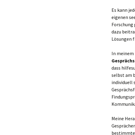
Es kann jed
eigenen se
Forschung 
dazu beitr
Lösungen f
In meinem 
Gesprächs
dass hilfes
selbst am b
individuell
Gesprächsfü
Findungspr
Kommunikat
Meine Hera
Gesprächen
bestimmte 