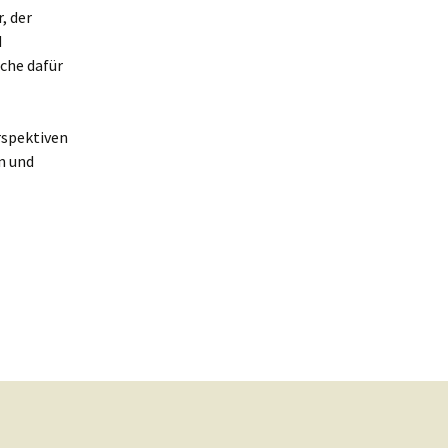
, der
d
lche dafür
rspektiven
n und