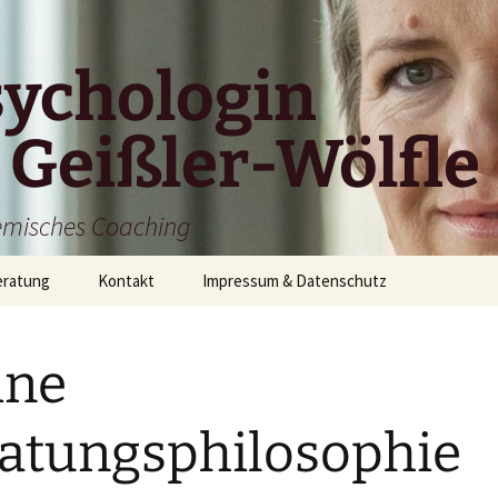
ychologin
 Geißler-Wölfle
emisches Coaching
ratung
Kontakt
Impressum & Datenschutz
in Angebot
Im Notfall
ine
lauf einer Beratung
Kontakt zu mir
ie
norar
atungsphilosophie